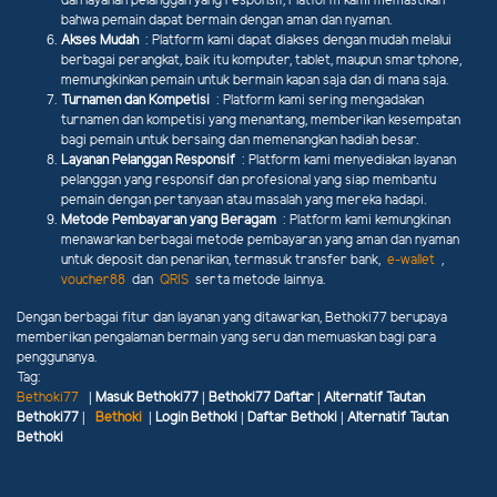
dan layanan pelanggan yang responsif, Platform kami memastikan
bahwa pemain dapat bermain dengan aman dan nyaman.
Akses Mudah
: Platform kami dapat diakses dengan mudah melalui
berbagai perangkat, baik itu komputer, tablet, maupun smartphone,
memungkinkan pemain untuk bermain kapan saja dan di mana saja.
Turnamen dan Kompetisi
: Platform kami sering mengadakan
turnamen dan kompetisi yang menantang, memberikan kesempatan
bagi pemain untuk bersaing dan memenangkan hadiah besar.
Layanan Pelanggan Responsif
: Platform kami menyediakan layanan
pelanggan yang responsif dan profesional yang siap membantu
pemain dengan pertanyaan atau masalah yang mereka hadapi.
Metode Pembayaran yang Beragam
: Platform kami kemungkinan
menawarkan berbagai metode pembayaran yang aman dan nyaman
untuk deposit dan penarikan, termasuk transfer bank,
e-wallet
,
voucher88
dan
QRIS
serta metode lainnya.
Dengan berbagai fitur dan layanan yang ditawarkan, Bethoki77 berupaya
memberikan pengalaman bermain yang seru dan memuaskan bagi para
penggunanya.
Tag:
Bethoki77
| Masuk Bethoki77 | Bethoki77 Daftar | Alternatif Tautan
Bethoki77 |
Bethoki
| Login Bethoki | Daftar Bethoki | Alternatif Tautan
Bethoki