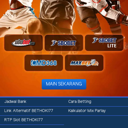
MAIN SEKARANG
Jadwal Bank
Cara Betting
Link Alternatif BETHOKI77
Kalkulator Mix Parlay
RTP Slot BETHOKI77